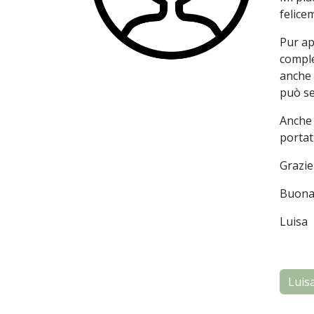
felice
Pur ap
comple
anche 
può se
Anche 
portat
Grazie
Buona 
Luisa
Luis