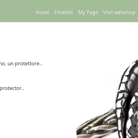
Home
Finalists
My Page
Visit webshop
o, un protettore...
rotector...