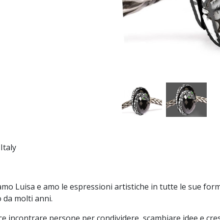
 Italy
amo Luisa e amo le espressioni artistiche in tutte le sue fo
 da molti anni.
ce incontrare persone per condividere, scambiare idee e cre